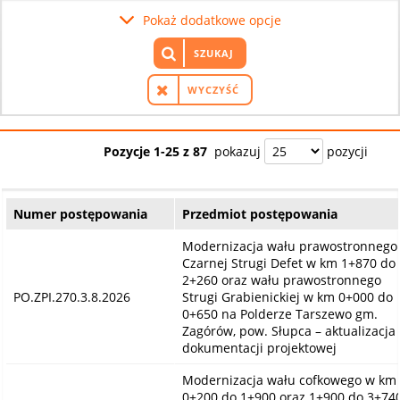
Pokaż dodatkowe opcje
SZUKAJ
WYCZYŚĆ
Pozycje 1-25 z 87
pokazuj
pozycji
Numer postępowania
Przedmiot postępowania
Modernizacja wału prawostronnego
Czarnej Strugi Defet w km 1+870 do
2+260 oraz wału prawostronnego
PO.ZPI.270.3.8.2026
Strugi Grabienickiej w km 0+000 do
0+650 na Polderze Tarszewo gm.
Zagórów, pow. Słupca – aktualizacja
dokumentacji projektowej
Modernizacja wału cofkowego w km
0+200 do 1+900 oraz 1+900 do 3+74