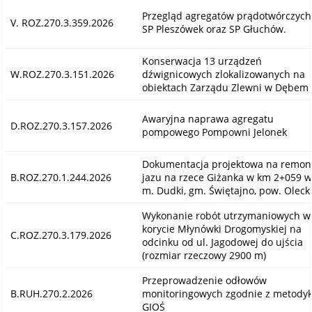
Przegląd agregatów prądotwórczych
V. ROZ.270.3.359.2026
SP Pleszówek oraz SP Głuchów.
Konserwacja 13 urządzeń
W.ROZ.270.3.151.2026
dźwignicowych zlokalizowanych na
obiektach Zarządu Zlewni w Dębem
Awaryjna naprawa agregatu
D.ROZ.270.3.157.2026
pompowego Pompowni Jelonek
Dokumentacja projektowa na remon
B.ROZ.270.1.244.2026
jazu na rzece Giżanka w km 2+059 w
m. Dudki, gm. Świętajno, pow. Oleck
Wykonanie robót utrzymaniowych w
korycie Młynówki Drogomyskiej na
C.ROZ.270.3.179.2026
odcinku od ul. Jagodowej do ujścia
(rozmiar rzeczowy 2900 m)
Przeprowadzenie odłowów
B.RUH.270.2.2026
monitoringowych zgodnie z metody
GIOŚ