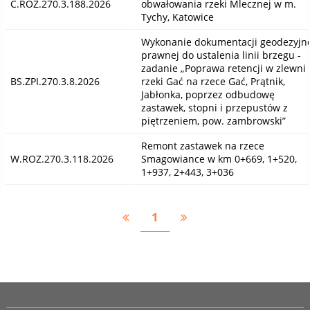
C.ROZ.270.3.188.2026
obwałowania rzeki Mlecznej w m.
Tychy, Katowice
Wykonanie dokumentacji geodezyjn
prawnej do ustalenia linii brzegu -
zadanie „Poprawa retencji w zlewni
BS.ZPI.270.3.8.2026
rzeki Gać na rzece Gać, Prątnik,
Jabłonka, poprzez odbudowę
zastawek, stopni i przepustów z
piętrzeniem, pow. zambrowski”
Remont zastawek na rzece
W.ROZ.270.3.118.2026
Smagowiance w km 0+669, 1+520,
1+937, 2+443, 3+036
1