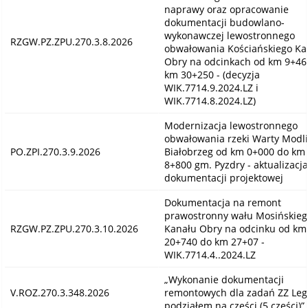
naprawy oraz opracowanie
dokumentacji budowlano-
wykonawczej lewostronnego
RZGW.PZ.ZPU.270.3.8.2026
obwałowania Kościańskiego Ka
Obry na odcinkach od km 9+46
km 30+250 - (decyzja
WIK.7714.9.2024.LZ i
WIK.7714.8.2024.LZ)
Modernizacja lewostronnego
obwałowania rzeki Warty Modli
PO.ZPI.270.3.9.2026
Białobrzeg od km 0+000 do km
8+800 gm. Pyzdry - aktualizacja
dokumentacji projektowej
Dokumentacja na remont
prawostronny wału Mosińskieg
RZGW.PZ.ZPU.270.3.10.2026
Kanału Obry na odcinku od km
20+740 do km 27+07 -
WIK.7714.4..2024.LZ
„Wykonanie dokumentacji
V.ROZ.270.3.348.2026
remontowych dla zadań ZZ Leg
podziałem na części (5 części)”