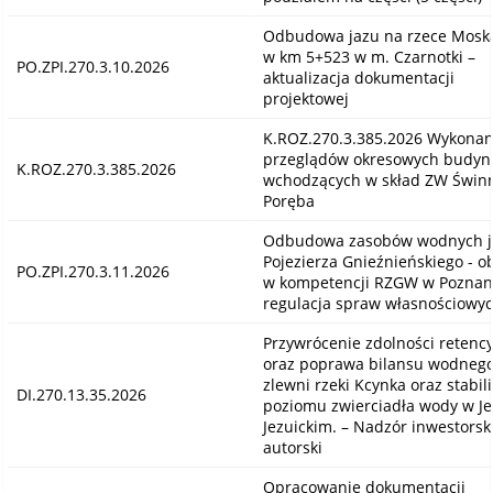
Odbudowa jazu na rzece Mosk
w km 5+523 w m. Czarnotki –
PO.ZPI.270.3.10.2026
aktualizacja dokumentacji
projektowej
K.ROZ.270.3.385.2026 Wykonan
przeglądów okresowych budy
K.ROZ.270.3.385.2026
wchodzących w skład ZW Świn
Poręba
Odbudowa zasobów wodnych j
Pojezierza Gnieźnieńskiego - ob
PO.ZPI.270.3.11.2026
w kompetencji RZGW w Poznan
regulacja spraw własnościowy
Przywrócenie zdolności retenc
oraz poprawa bilansu wodneg
zlewni rzeki Kcynka oraz stabili
DI.270.13.35.2026
poziomu zwierciadła wody w Je
Jezuickim. – Nadzór inwestorski
autorski
Opracowanie dokumentacji