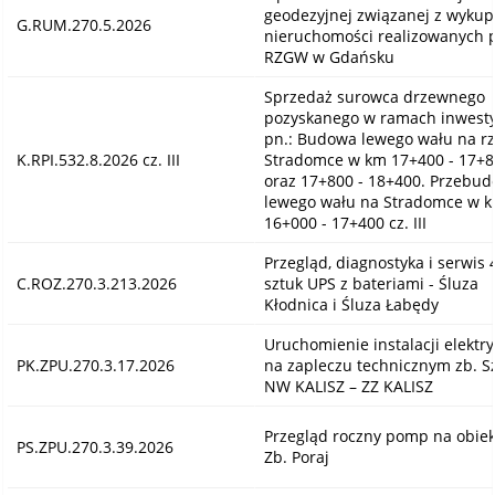
geodezyjnej związanej z wyku
G.RUM.270.5.2026
nieruchomości realizowanych 
RZGW w Gdańsku
Sprzedaż surowca drzewnego
pozyskanego w ramach inwesty
pn.: Budowa lewego wału na r
K.RPI.532.8.2026 cz. III
Stradomce w km 17+400 - 17+8
oraz 17+800 - 18+400. Przebu
lewego wału na Stradomce w 
16+000 - 17+400 cz. III
Przegląd, diagnostyka i serwis 
C.ROZ.270.3.213.2026
sztuk UPS z bateriami - Śluza
Kłodnica i Śluza Łabędy
Uruchomienie instalacji elektry
PK.ZPU.270.3.17.2026
na zapleczu technicznym zb. Sz
NW KALISZ – ZZ KALISZ
Przegląd roczny pomp na obie
PS.ZPU.270.3.39.2026
Zb. Poraj