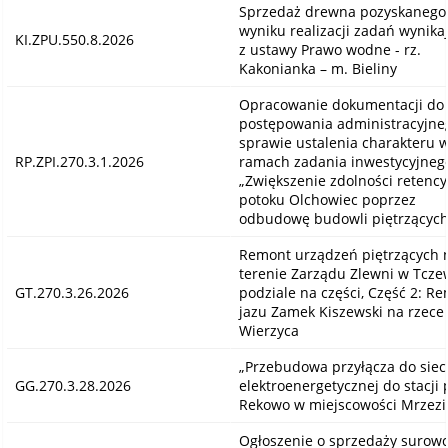
Sprzedaż drewna pozyskanego
wyniku realizacji zadań wynika
KI.ZPU.550.8.2026
z ustawy Prawo wodne - rz.
Kakonianka – m. Bieliny
Opracowanie dokumentacji do
postępowania administracyjne
sprawie ustalenia charakteru 
RP.ZPI.270.3.1.2026
ramach zadania inwestycyjnego
„Zwiększenie zdolności retency
potoku Olchowiec poprzez
odbudowę budowli piętrzących
Remont urządzeń piętrzących 
terenie Zarządu Zlewni w Tcze
GT.270.3.26.2026
podziale na części, Część 2: R
jazu Zamek Kiszewski na rzece
Wierzyca
„Przebudowa przyłącza do siec
GG.270.3.28.2026
elektroenergetycznej do stacji
Rekowo w miejscowości Mrzezi
Ogłoszenie o sprzedaży surow